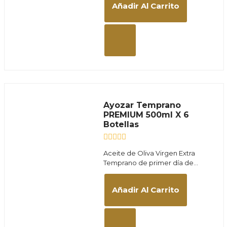
Añadir Al Carrito
Ayozar Temprano
PREMIUM 500ml X 6
Botellas
Valorado
Aceite de Oliva Virgen Extra
con
Temprano de primer día de...
0
de
5
Añadir Al Carrito