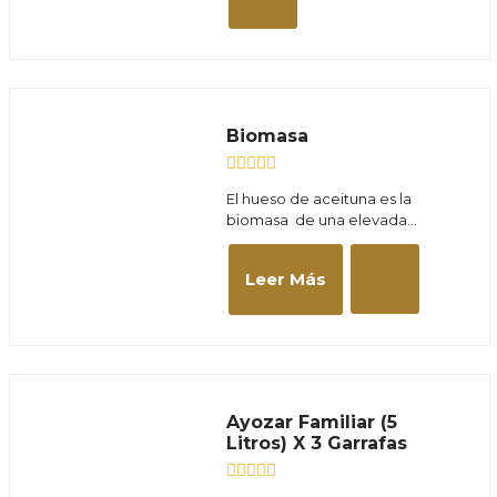
Biomasa
Valorado
El hueso de aceituna es la
con
biomasa de una elevada...
0
de
5
Leer Más
Ayozar Familiar (5
Litros) X 3 Garrafas
Valorado