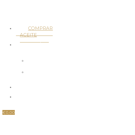
Menú
COMPRAR
ACEITE
QUIÉNES
SOMOS
NUESTRA
ALMAZARA
TRADICIÓN
FAMILIAR
BLOG
CONTACTO
€
0,00