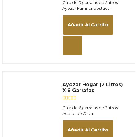
Caja de 3 garrafas de 5 litros
con
Ayozar Familiar destaca...
0
de
5
Añadir Al Carrito
Ayozar Hogar (2 Litros)
X 6 Garrafas
Valorado
Caja de 6 garrafas de 2 litros
con
Aceite de Oliva...
0
de
5
Añadir Al Carrito