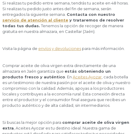
Si realizas tu pedido entre semana, tendrás tu aceite en 48 horas.
Si realizas tu pedido justo antes del fin de semana, serán
entregados la siguiente semana.
Contacta con nuestro
servicio de atención al cliente
y trataremos de resolver
todas tus dudas.
Tenemos la opción de recoger de manera
gratuita en nuestra almazara, en Castellar (Jaén).
Visita la página de
envíos y devoluciones
para más información.
Comprar aceite de oliva virgen extra directamente de una
almazara en Jaén garantiza que
estás obteniendo un
producto fresco y auténtico
. En
Aceites Ayozar
, cada botella
es un testimonio de nuestra pasión por el aceite de oliva y nuestro
compromiso con la calidad. Además, apoyas a los productores
locales y contribuyes a la economía rural. Esta conexión directa
entre el productor y el consumidor final asegura que recibes un
producto auténtico y de alta calidad, sin intermediarios.
Si buscas la mejor opción para
comprar aceite de oliva virgen
extra
, Aceites Ayozar es tu destino ideal. Nuestra gama de
productos está diseñada para satisfacer todas tus necesidades